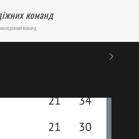
діжних команд
 молодіжних команд