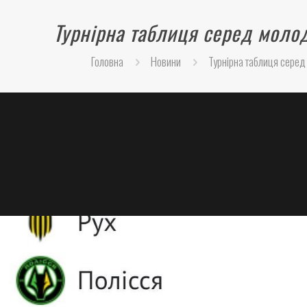
Турнірна таблиця серед моло
Головна
Новини
Турнірна таблиця серед