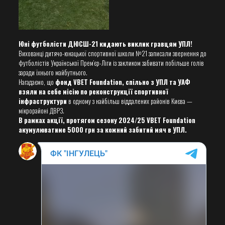
Юні футболісти ДЮСШ-21 кидають виклик гравцям УПЛ!
Вихованці дитячо-юнацької спортивної школи №21 записали звернення до
футболістів Української Прем’єр-Ліги із закликом забивати побільше голів
заради їхнього майбутнього.
Нагадаємо, що
фонд VBET Foundation, спільно з УПЛ та УАФ
взяли на себе місію по реконструкції спортивної
інфраструктури
в одному з найбільш віддалених районів Києва —
мікрорайоні ДВРЗ.
В рамках акції, протягом сезону 2024/25 VBET Foundation
акумулюватиме 5000 грн за кожний забитий мяч в УПЛ.