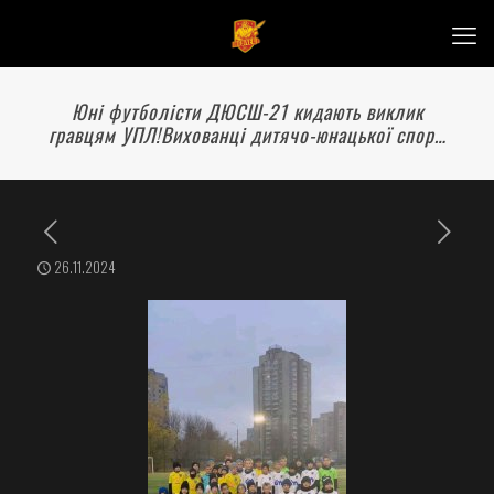
Юні футболісти ДЮСШ-21 кидають виклик
гравцям УПЛ!Вихованці дитячо-юнацької спор…
26.11.2024