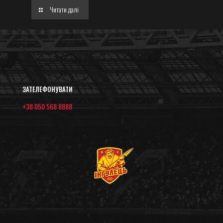
Читати далі
ЗАТЕЛЕФОНУВАТИ
+38 050 568 8888