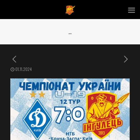
…
01.11.2024