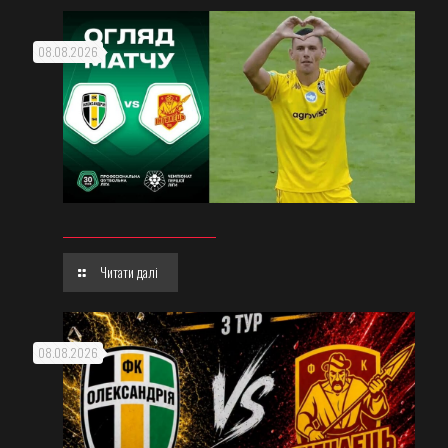
08.08.2026
Читати далі
08.08.2026