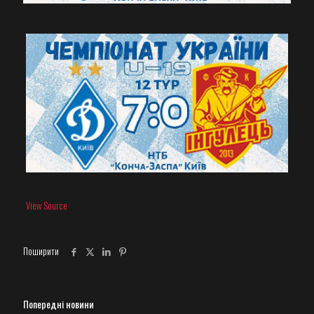
View Source
Поширити
Попередні новини