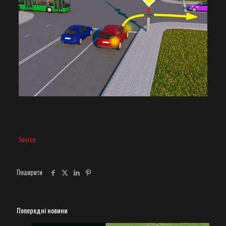
Source
Поширити
Попередні новини