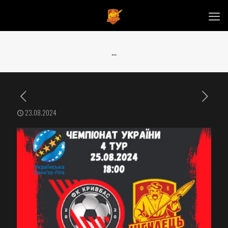
…
23.08.2024