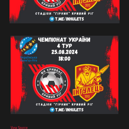
View Source