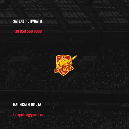
ЗАТЕЛЕФОНУВАТИ
+38 050 568 8888
НАПИСАТИ ЛИСТА
fcingulec@gmail.com