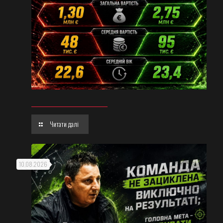
Читати далі
10.08.2026