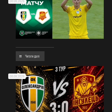
08.08.2026
Читати далі
08.08.2026