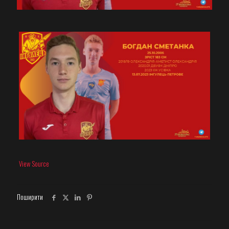
View Source
Поширити