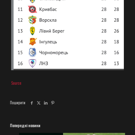
Source
Поширити
Попередні новини