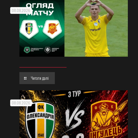
08.08.2026
Читати далі
08.08.2026