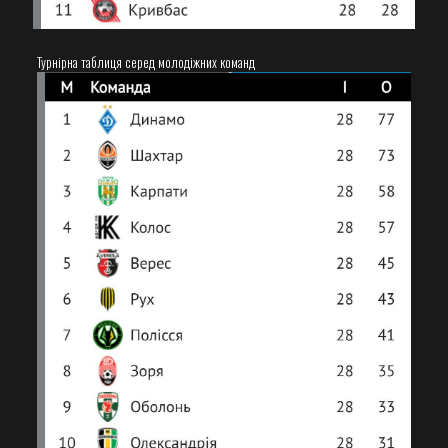
Турнірна таблиця серед молодіжних команд