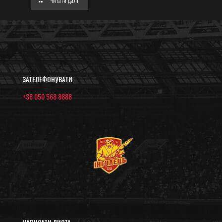
Читати далі
ЗАТЕЛЕФОНУВАТИ
+38 050 568 8888