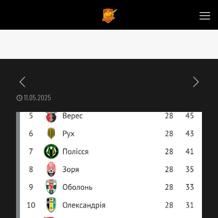
11.05.2025