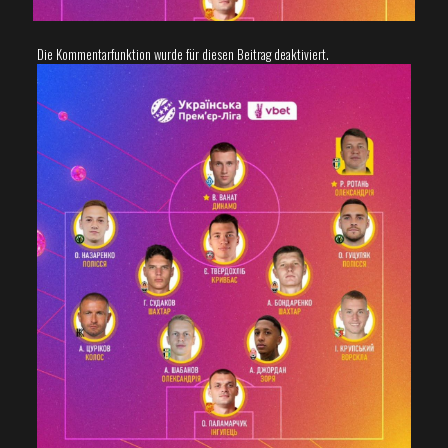
Die Kommentarfunktion wurde für diesen Beitrag deaktiviert.