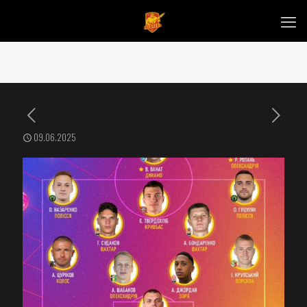
09.06.2025