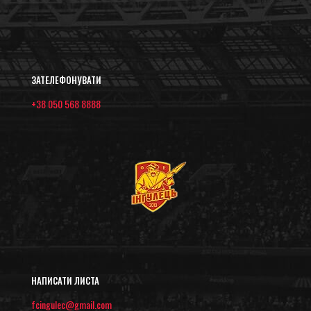
ЗАТЕЛЕФОНУВАТИ
+38 050 568 8888
НАПИСАТИ ЛИСТА
fcingulec@gmail.com