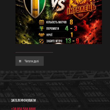
Читати далі
ЗАТЕЛЕФОНУВАТИ
+38 050 568 8888