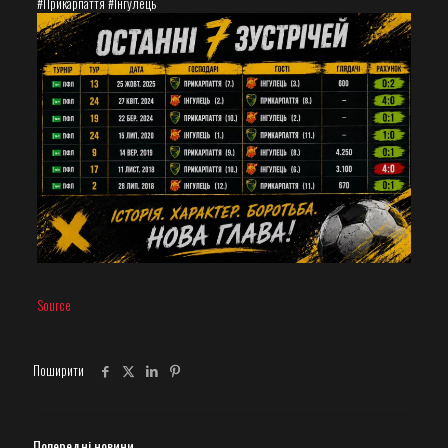
#Прикарпаття #Інгулець
Source
Поширити
Попередні новини