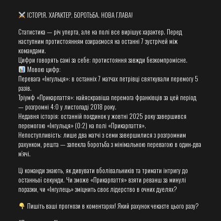
ІСТОРІЯ. ХАРАКТЕР. БОРОТЬБА. НОВА ГЛАВА!
Статистика — річ уперта, але на полі все вирішує характер. Перед
наступним протистоянням озираємося на останні 7 зустрічей між
командами.
Цифри говорять самі за себе: протистояння завжди безкомпромісне.
Мовою цифр:
Перевага «Інгульця»: в останніх 7 матчах петрівці святкували перемогу 5
разів.
Тріумф «Прикарпаття»: найяскравіша перемога франківців за цей період
— розгромні 4:0 у листопаді 2018 року.
Недавня історія: останній поєдинок у жовтні 2025 року завершився
перемогою «Інгульця» (0:2) на полі «Прикарпаття».
Непоступливість: лише два матчі з семи завершилися з розгромним
рахунком, решта — запекла боротьба з мінімальною перевагою в один-два
м’ячі.
Ці команди знають, як дивувати вболівальників та тримати інтригу до
останньої секунди. Чи зможе «Прикарпаття» взяти реванш за минулі
поразки, чи «Інгулець» зміцнить своє лідерство в очних дуелях?
Пишіть ваші прогнози в коментарях! Який рахунок чекаєте цього разу?