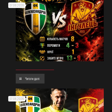
07.08.2026
Читати далі
07.08.2026