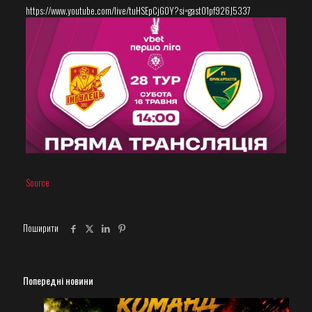
https://www.youtube.com/live/tuHSEpCjG0Y?si=gastO1pf926J5337
Source
Поширити
Попередні новини