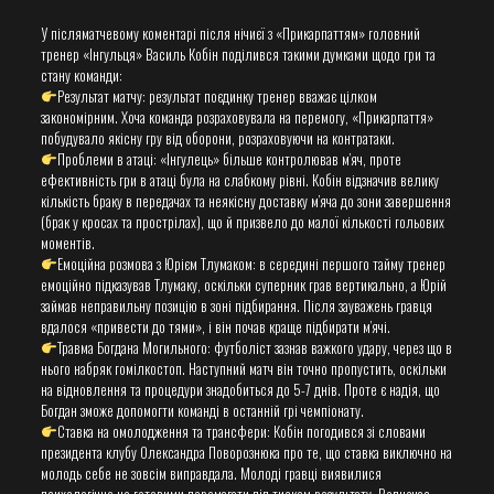
У післяматчевому коментарі після нічиєї з «Прикарпаттям» головний
тренер «Інгульця» Василь Кобін поділився такими думками щодо гри та
стану команди:
​Результат матчу: результат поєдинку тренер вважає цілком
закономірним. Хоча команда розраховувала на перемогу, «Прикарпаття»
побудувало якісну гру від оборони, розраховуючи на контратаки.
​Проблеми в атаці: «Інгулець» більше контролював м’яч, проте
ефективність гри в атаці була на слабкому рівні. Кобін відзначив велику
кількість браку в передачах та неякісну доставку м’яча до зони завершення
(брак у кросах та прострілах), що й призвело до малої кількості гольових
моментів.
​Емоційна розмова з Юрієм Тлумаком: в середині першого тайму тренер
емоційно підказував Тлумаку, оскільки суперник грав вертикально, а Юрій
займав неправильну позицію в зоні підбирання. Після зауважень гравця
вдалося «привести до тями», і він почав краще підбирати м’ячі.
​Травма Богдана Могильного: футболіст зазнав важкого удару, через що в
нього набряк гомілкостоп. Наступний матч він точно пропустить, оскільки
на відновлення та процедури знадобиться до 5-7 днів. Проте є надія, що
Богдан зможе допомогти команді в останній грі чемпіонату.
​Ставка на омолодження та трансфери: Кобін погодився зі словами
президента клубу Олександра Поворознюка про те, що ставка виключно на
молодь себе не зовсім виправдала. Молоді гравці виявилися