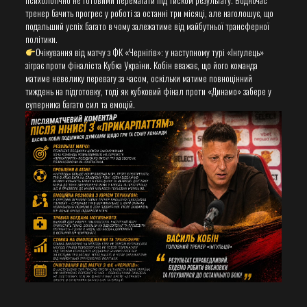
психологічно не готовими перемагати під тиском результату. Водночас
тренер бачить прогрес у роботі за останні три місяці, але наголошує, що
подальший успіх багато в чому залежатиме від майбутньої трансферної
політики.
​Очікування від матчу з ФК «Чернігів»: у наступному турі «Інгулець»
зіграє проти фіналіста Кубка України. Кобін вважає, що його команда
матиме невелику перевагу за часом, оскільки матиме повноцінний
тиждень на підготовку, тоді як кубковий фінал проти «Динамо» забере у
суперника багато сил та емоцій.