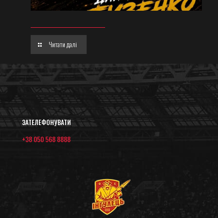
Читати далі
ЗАТЕЛЕФОНУВАТИ
+38 050 568 8888