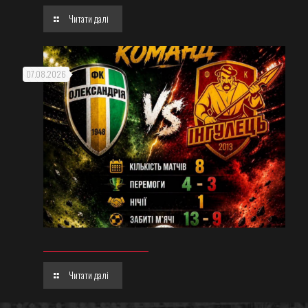
Читати далі
07.08.2026
Читати далі