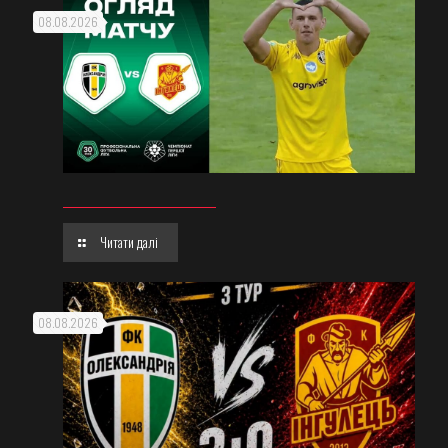
08.08.2026
Читати далі
08.08.2026