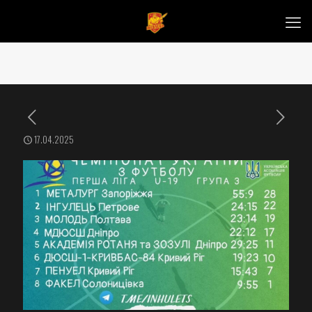
17.04.2025