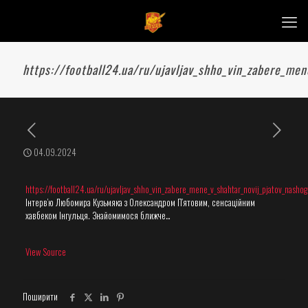
https://football24.ua/ru/ujavljav_shho_vin_zabere_men
04.09.2024
https://football24.ua/ru/ujavljav_shho_vin_zabere_mene_v_shahtar_novij_pjatov_nash
Інтерв’ю Любомира Кузьмяка з Олександром П’ятовим, сенсаційним
хавбеком Інгульця. Знайомимося ближче…
View Source
Поширити