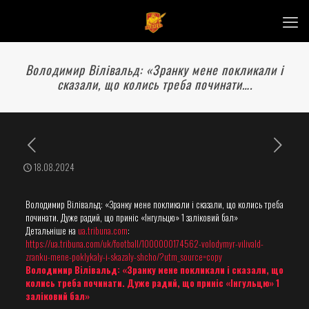
Володимир Вілівальд: «Зранку мене покликали і
сказали, що колись треба починати….
18.08.2024
Володимир Вілівальд: «Зранку мене покликали і сказали, що колись треба
починати. Дуже радий, що приніс «Інгульцю» 1 заліковий бал»
Детальніше на
ua.tribuna.com
:
https://ua.tribuna.com/uk/football/1000000174562-volodymyr-vilivald-
zranku-mene-poklykaly-i-skazaly-shcho/?utm_source=copy
Володимир Вілівальд: «Зранку мене покликали і сказали, що
колись треба починати. Дуже радий, що приніс «Інгульцю» 1
заліковий бал»