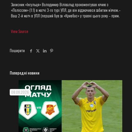
Захисник «Інгульця» Володимир Вілівальд прокоментував нічию з
«Поліссям» (1:1) в матчі 3-го турі УПЛ, де він відзначився забитим м’ячем.–
Ваш 2-й матч в УПЛ (перший був за «Кривбас» у травні цього року – прим.
View Source
Поширити
Попередні новини
08.08.2026