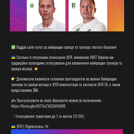
Віддай свій голос за найкращих гравця та тренера лютого-березня!
Спільно із титульним спонсором УПЛ, компанією VBET Україна ми
традиційно проводимо голосування для визначення найкращих тренера та
гравця місяця.
Допомагали визначати головних претендентів на звання Найкращих
тренера та гравця місяця в УПЛ коментатори та експерти УПЛ ТБ, а також
представники ЗМІ.
✍️ Проголосувати за своїх фаворитів можна за посиланням:
https://forms.gle/tEtT3nZYd36HYAXf8
Голосування триватиме до 7-го квітня (12:00).
УПЛ | Підписатись