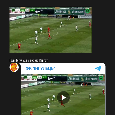
Голи Інгульця у ворота Карпат