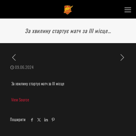
За хвилину стартує матч за ІІІ місце…
09.06.2024
За хвилину стартує матч за ІІІ місце
View Source
Поширити