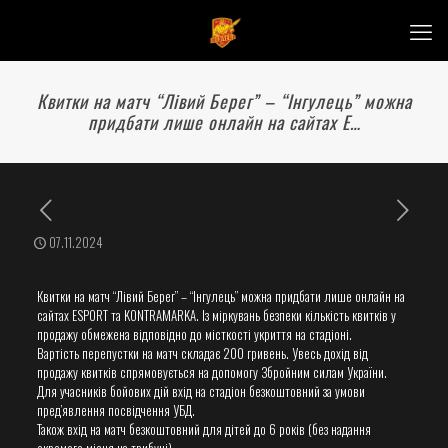
Квитки на матч “Лівий Берег” – “Інгулець” можна
придбати лише онлайн на сайтах E…
07.11.2024
Квитки на матч “Лівий Берег” – “Інгулець” можна придбати лише онлайн на
сайтах ESPORT та KONTRAMARKA. Із міркувань безпеки кількість квитків у
продажу обмежена відповідно до місткості укриття на стадіоні.
Вартість перепустки на матч складає 200 гривень. Увесь дохід від
продажу квитків спрямовується на допомогу Збройним силам України.
Для учасників бойових дій вхід на стадіон безкоштовний за умови
пред’явлення посвідчення УБД.
Також вхід на матч безкоштовний для дітей до 6 років (без надання