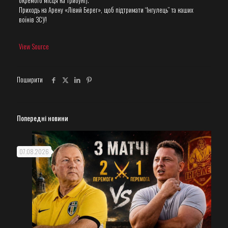
окремого місця на трибуні).
Приходь на Арену «Лівий Берег», щоб підтримати “Інгулець” та наших
воїнів ЗСУ!
View Source
Поширити
Попередні новини
07.08.2026