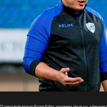
 32 спеціалістів визнала Василя Кобіна, наставника «Інгульця», найкращим т