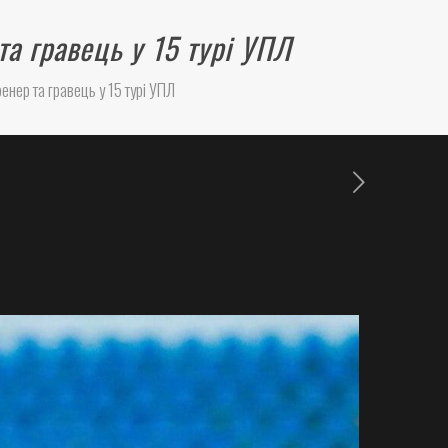
та гравець у 15 турі УПЛ
енер та гравець у 15 турі УПЛ