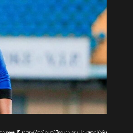
ренером 15-го туру Української Прем’єр-ліги. Цей титул Кобін