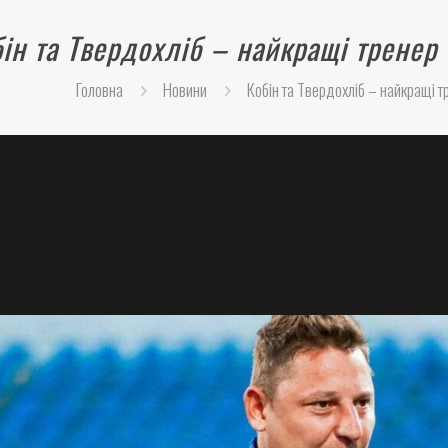
ін та Твердохліб – найкращі тренер 
Головна
Новини
Кобін та Твердохліб – найкращі тр