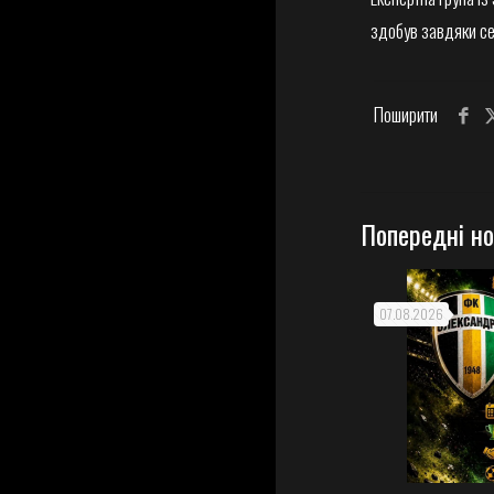
здобув завдяки се
Поширити
Попередні н
07.08.2026