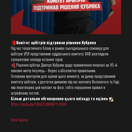
Комітет арбітрів підтримав рішення Кубряка
Під час теоретичного блоку в рамках сьогоднішнього семінару для
арбітрів УПЛ представники суддівського комітету УАФ розглядали
суперечливі епізоди останніх турів.
Рішення арбітра Дмитра Кубряка щодо призначення пенальті на 95-й
хвилині матчу Інгулець – Верес є абсолютно правильним.
Головним критерієм для оцінки цього моменту, на думку представників
комітету арбітрів, є достатня динаміка під час контакту Волохатого та Годі,
яка перетворює цей контакт на фол, тобто порушення правил в
штрафному гостей.
Більш детальне обговорення цього епізоду та оцінка
https://youtu.be/5NsO2rJNENA?t=1988
View Source