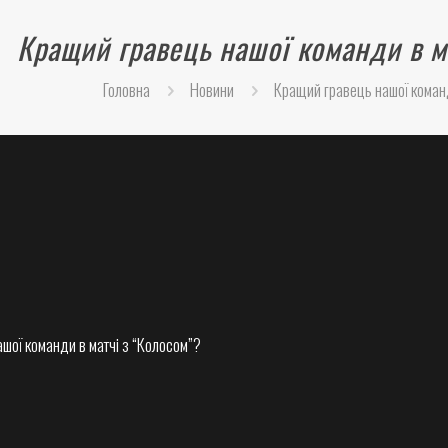
Кращий гравець нашої команди в м
Головна
Новини
Кращий гравець нашої команд
шої команди в матчі з “Колосом”?