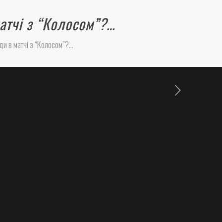
атчі з “Колосом”?…
и в матчі з “Колосом”?…