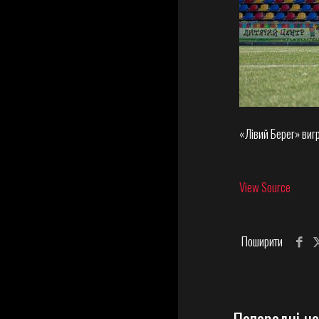
«Лівий Берег» вигр
View Source
Поширити
Попередні н