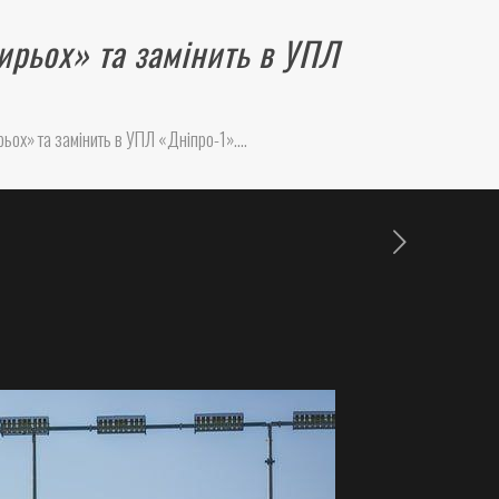
ирьох» та замінить в УПЛ
рьох» та замінить в УПЛ «Дніпро-1»….