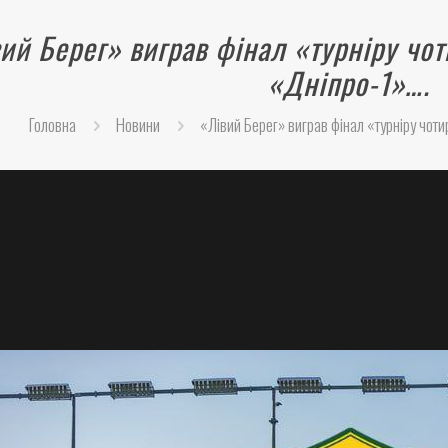
ий Берег» виграв фінал «турніру чот
«Дніпро-1»….
Головна
Новини
«Лівий Берег» виграв фінал «турніру чоти