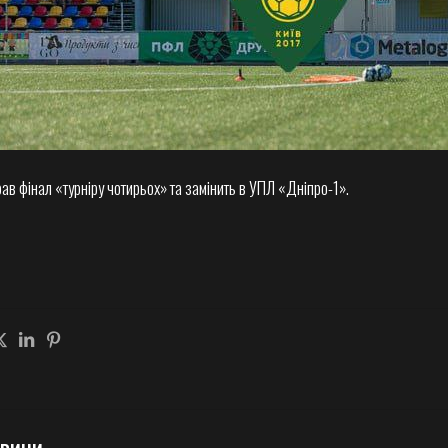
ав фінал «турніру чотирьох» та замінить в УПЛ «Дніпро-1».
овини