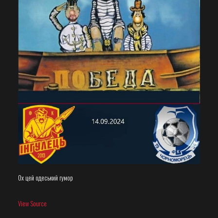
Ох цей одеський гумор
View Source