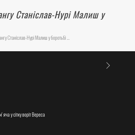
лангу Станіслав-Нурі Малиш у
лангу Станіслав-Нурі Малиш у боротьбі …
ʼяча у сітку воріт Вереса