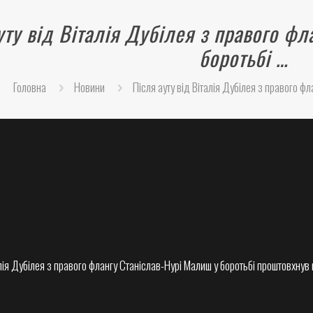
уту від Віталія Дубілея з правого ф
боротьбі …
Головна
Новини
Після ауту від Віталія Дубілея з правого ф
алія Дубілея з правого флангу Станіслав-Нурі Малиш у боротьбі проштовхнув м