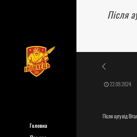
Після а
22.09.2024
Після ауту від Віт
Головна