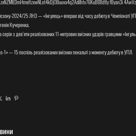
у сезону-2024/25 ЛНЗ — «Інгулець» вперше від часу дебюту в Чемпіонаті УП
генія Кучеренка.
 серія з дев’яти реалізованих 11-метрових виїзних ударів гравцями «Інгуль
о-1» — 15 поспіль реалізованих виїзних пенальті з моменту дебюту в УПЛ.
овини