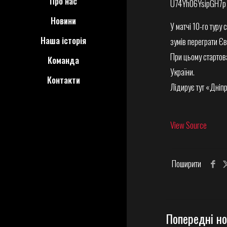
Про нас
Новини
У матчі 10-го тур
Наша історія
зумів переграти Єв
При цьому стартова
Команда
України.
Контакти
Лідирує тут «Дніпр
View Source
Поширити
Попередні н