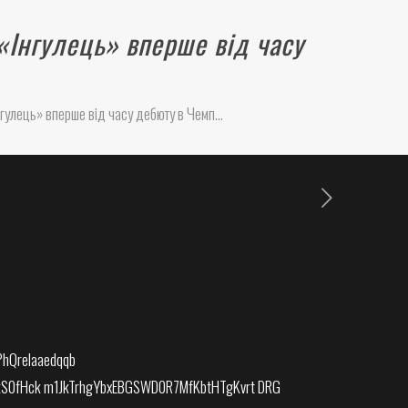
«Інгулець» вперше від часу
нгулець» вперше від часу дебюту в Чемп…