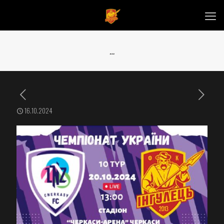
…
16.10.2024