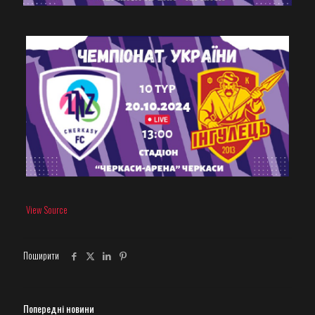
View Source
Поширити
Попередні новини