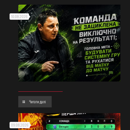
10.08.2026
Читати далі
09.08.2026