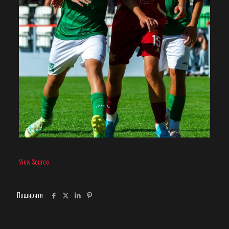
View Source
Поширити