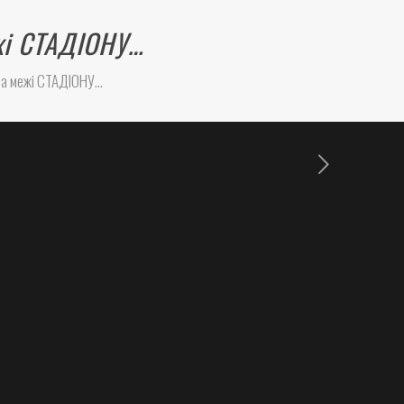
ежі СТАДІОНУ…
 за межі СТАДІОНУ…