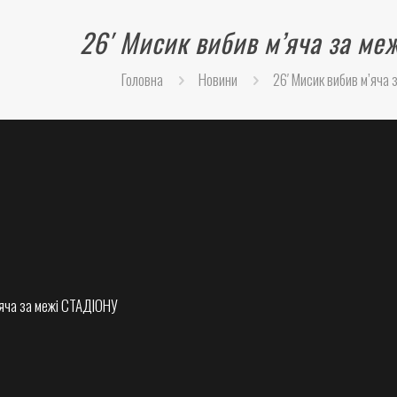
26′ Мисик вибив м’яча за м
Головна
Новини
26′ Мисик вибив м’яча
’яча за межі СТАДІОНУ