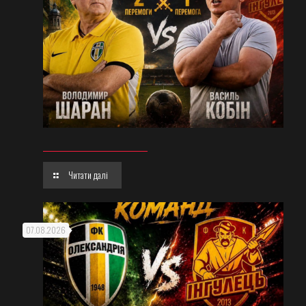
Читати далі
07.08.2026