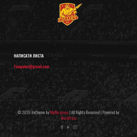
НАПИСАТИ ЛИСТА
fcingulec@gmail.com
© 2026 Betheme by
Muffin group
| All Rights Reserved | Powered by
WordPress