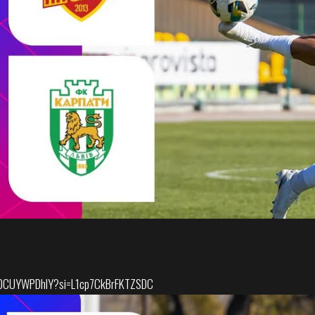
/s0CUYWPDhlY?si=L1cp7CkBrFKTZSDC