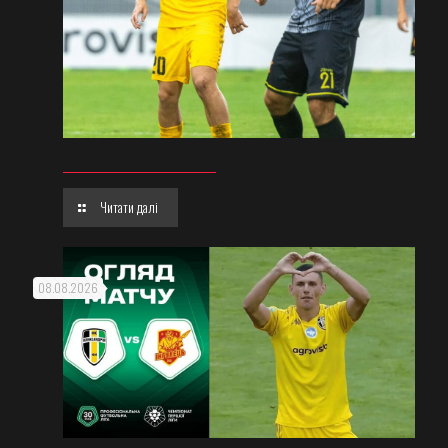
Читати далі
08.08.2026