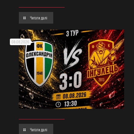
Читати далі
08.08.2026
Читати далі