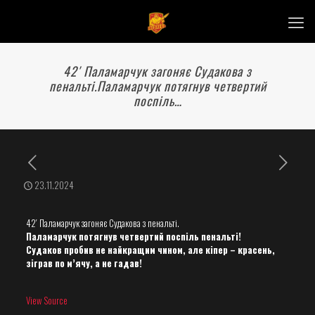
42′ Паламарчук загоняє Судакова з
пенальті.Паламарчук потягнув четвертий
поспіль…
23.11.2024
42′ Паламарчук загоняє Судакова з пенальті.
Паламарчук потягнув четвертий поспіль пенальті!
Судаков пробив не найкращим чином, але кіпер – красень,
зіграв по м’ячу, а не гадав!
View Source