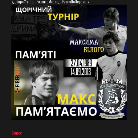
#ДніпроФутбол РозвитокМолоді РазомДоПеремоги
Source