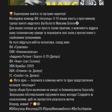
Вшановуємо пам’ять та гартуємо характер!
​Молодіжна команда ФК «Інгулець» U-19 візьме участь у престижному
турнірі пам’яті видатного футболіста Максима Білого
​Для наших хлопців це не просто ігрова практика, а можливість віддати
шану талановитому гравцю та перевірити свої сили у протистоянні з
серйозними суперниками.
На полі зійдуться амбітні колективи, серед яких:
​ФК «Сухачівка»
​ОФК «Новомосковськ»
​«Академія Ротаня і Зозулі» U-19 (Дніпро)
​ФК «Темп» (смт Солоне)
​УФК-Кривбас-2009
​АФК «Олімпік» (м. Дніпро)
​FC «Condor» (м. Дніпро)
Мета одна — перемога в кожному матчі та гідне представлення
кольорів «Інгульця»!
Турнір обіцяє бути насиченим на емоції та безкомпромісну боротьбу.
​Запрошуємо вболівальників підтримати нашу молодь! Слідкуйте за
оновленнями, щоб не пропустити результати матчів.
​Вперед, козаки!
​#ФКІнгулець #ІнгулецьU19 #ТурнірМаксимаБілого #ФутболУкраїна