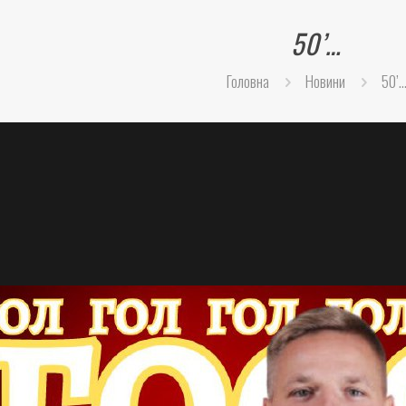
50’…
Головна
Новини
50’