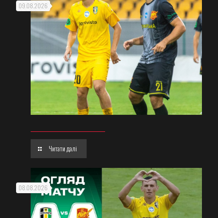
09.08.2026
Читати далі
08.08.2026