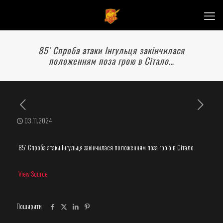
85′ Спроба атаки Інгульця закінчилася
положенням поза грою в Сітало…
03.11.2024
85′ Спроба атаки Інгульця закінчилася положенням поза грою в Сітало
View Source
Поширити