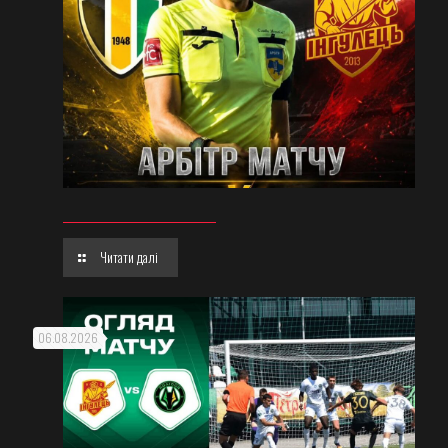
Читати далі
06.08.2026