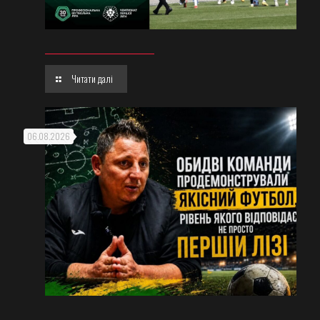
Читати далі
06.08.2026