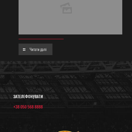
Читати далі
ЗАТЕЛЕФОНУВАТИ
+38 050 568 8888