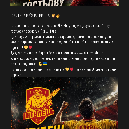
ЮВІЛЕЙНА ВИЇЗНА ЗВИТЯГА!
​Історія пишеться на наших очах! ФК «Інгулець» здобуває свою 40-ву
гостьову перемогу у Першій лізі!
​Цей тріумф — результат залізного характеру, неймовірної самовіддачі
кожного гравця на полі та, звісно ж, вашої шаленої підтримки, навіть на
відстані!
​Дякуємо команді за боротьбу, а вболівальникам — за віру! Ми не
зупиняємось на досягнутому і впевнено рухаємося далі до нових вершин.
​Козак своє докаже!
​Пишіть свої привітання та залишайте
у коментарях! Разом до нових
перемог!